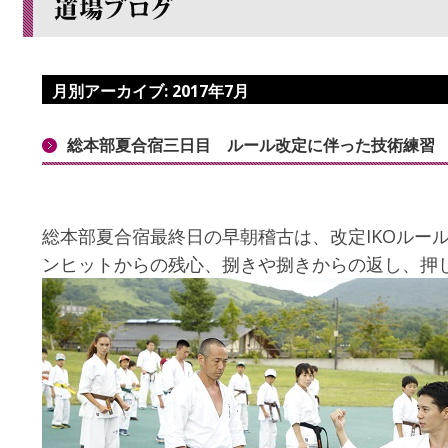
月別アーカイブ:
2017年7月
総本部夏合宿三日目 ルール改定に伴った技術練習
総本部夏合宿最終日の早朝稽古は、改定IKOルー
ンヒットからの残心、捌きや捌きからの返し、押