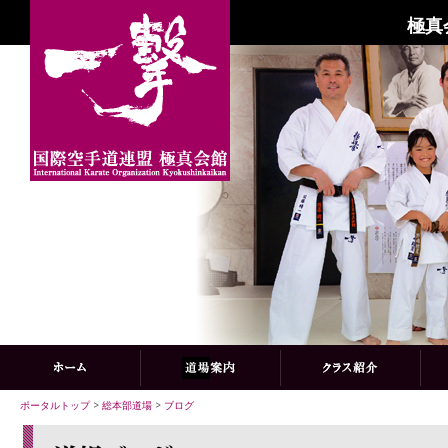
極真
ポータルトップ
>
総本部道場
>
ブログ