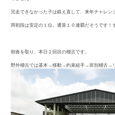
完走できなかった子は鍛え直して、来年チャレン
岡初段は安定の１位。通算１０連覇だそうです！
朝食を取り、本日２回目の稽古です。
野外稽古では基本→移動→約束組手→班別稽古→