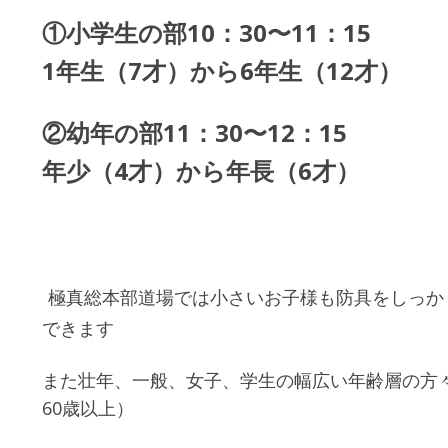
①
小学生の部
10：30〜11：15
1年生
（7才）
から6年生
（12才）
②
幼年の部
11：30〜12：15
年少（4才）から年長（6才）
極真総本部道場では小さいお子様も防具をしっか
できます
また壮年、一般、女子、学生の幅広い年齢層の方
60歳以上）