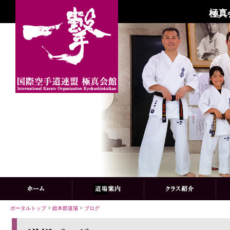
極真
ポータルトップ
>
総本部道場
>
ブログ