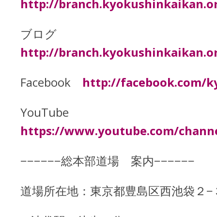
http://branch.kyokushinkaikan.o
ブログ
http://branch.kyokushinkaikan.o
Facebook
http://facebook.com/
YouTube
https://www.youtube.com/chan
−−−−−−総本部道場 案内−−−−−−
道場所在地：東京都豊島区西池袋２−