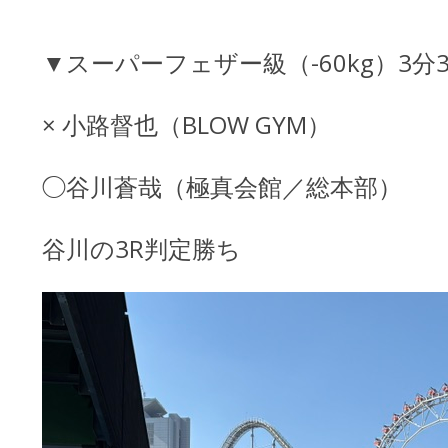
▼スーパーフェザー級（-60kg）3分3
× 小路督也（BLOW GYM）
◯谷川蒼哉（極真会館／総本部）
谷川の3R判定勝ち