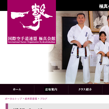
極真
ポータルトップ
>
総本部道場
>
ブログ