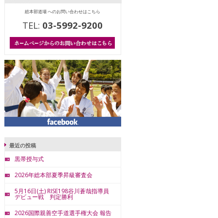
総本部道場 へのお問い合わせはこちら
TEL:
03-5992-9200
最近の投稿
黒帯授与式
2026年総本部夏季昇級審査会
5月16日(土) RISE198谷川蒼哉指導員
デビュー戦 判定勝利
2026国際親善空手道選手権大会 報告