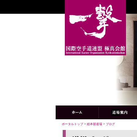
ポータルトップ
>
総本部道場
>
ブログ