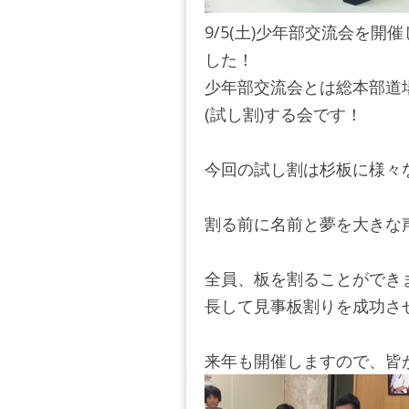
9/5(土)少年部交流会を
した！
少年部交流会とは総本部道
(試し割)する会です！
今回の試し割は杉板に様々
割る前に名前と夢を大きな
全員、板を割ることができ
長して見事板割りを成功さ
来年も開催しますので、皆が