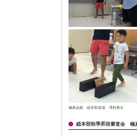
極真会館 総本部道場 澤村勇太
総本部秋季昇段審査会 極真