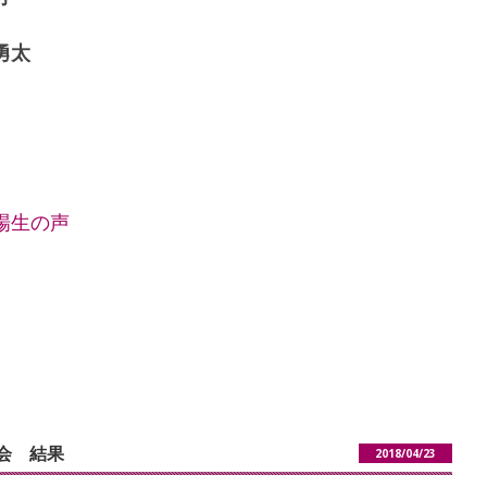
勇太
場生の声
会 結果
2018/04/23