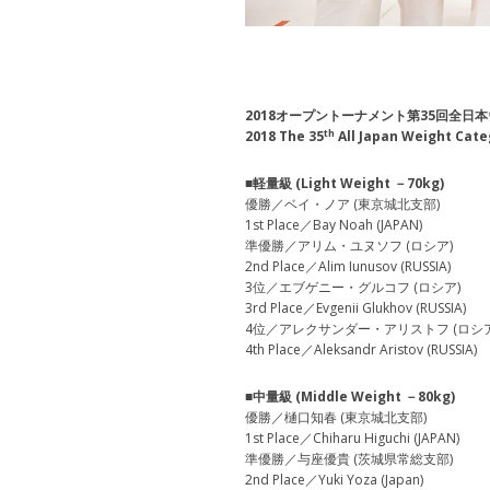
2018オープントーナメント第35回全日
th
2018 The 35
All Japan Weight Cat
■軽量級 (Light Weight －70kg)
優勝／ベイ・ノア (東京城北支部)
1st Place／Bay Noah (JAPAN)
準優勝／アリム・ユヌソフ (ロシア)
2nd Place／Alim Iunusov (RUSSIA)
3位／エブゲニー・グルコフ (ロシア)
3rd Place／Evgenii Glukhov (RUSSIA)
4位／アレクサンダー・アリストフ (ロシア
4th Place／Aleksandr Aristov (RUSSIA)
■中量級 (Middle Weight －80kg)
優勝／樋口知春 (東京城北支部)
1st Place／Chiharu Higuchi (JAPAN)
準優勝／与座優貴 (茨城県常総支部)
2nd Place／Yuki Yoza (Japan)