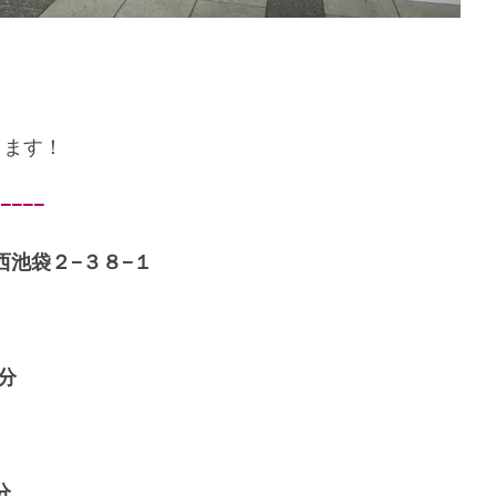
ります！
−−−
池袋２−３８−１
分
分