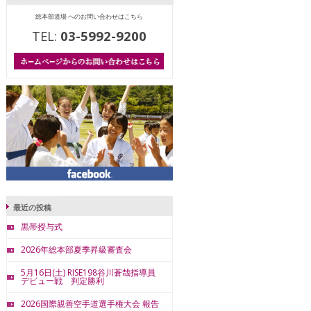
総本部道場 へのお問い合わせはこちら
TEL:
03-5992-9200
最近の投稿
黒帯授与式
2026年総本部夏季昇級審査会
5月16日(土) RISE198谷川蒼哉指導員
デビュー戦 判定勝利
2026国際親善空手道選手権大会 報告