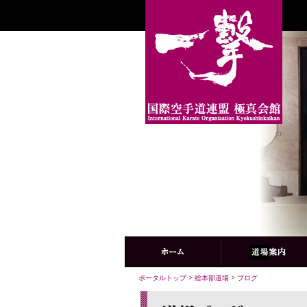
ポータルトップ
>
総本部道場
>
ブログ