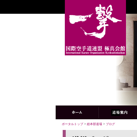
ポータルトップ
>
総本部道場
>
ブログ