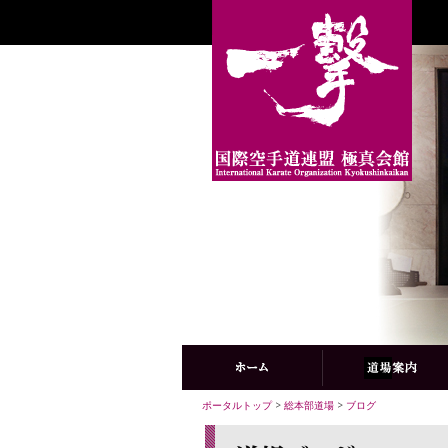
ポータルトップ
>
総本部道場
>
ブログ