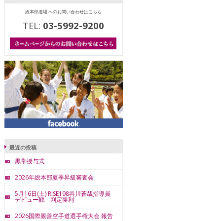
総本部道場 へのお問い合わせはこちら
TEL:
03-5992-9200
最近の投稿
黒帯授与式
2026年総本部夏季昇級審査会
5月16日(土) RISE198谷川蒼哉指導員
デビュー戦 判定勝利
2026国際親善空手道選手権大会 報告