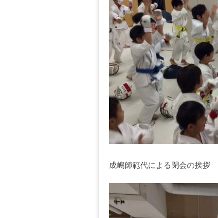
成嶋師範代による閉会の挨拶