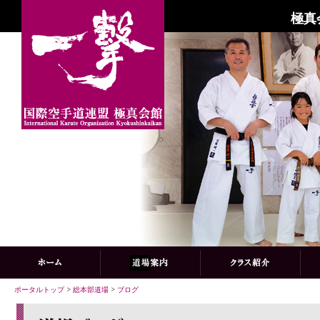
極真
ポータルトップ
>
総本部道場
>
ブログ