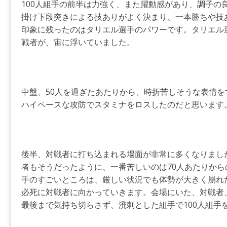
100人組手の前半は力強く、また躍動感があり、調子の
掛け下段突きによる技ありがよく決まり、一本勝ちや技
印象に残ったのはタリエル選手のパワーです。タリエル選
戦者が、宙に浮いていました。
中盤、50人を過ぎたあたりから、時折苦しそうな表情
ハイペースな攻防でスタミナをロスしたのだと思います
後半、対戦者に打ち込まれる場面が非常に多くなりました
者もそうだったように、一番苦しいのは70人あたりか
手のすごいところは、厳しい状況でも体勢が大きく崩れ
必死に対戦者に向かっていきます。会場にいた、対戦者
最後まで気持ち切らさず、溌剌とした組手で100人組手