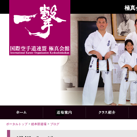
極真
ポータルトップ
>
総本部道場
>
ブログ