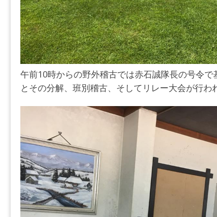
午前10時からの野外稽古では赤石誠隊長の号令で
とその分解、班別稽古、そしてリレー大会が行わ