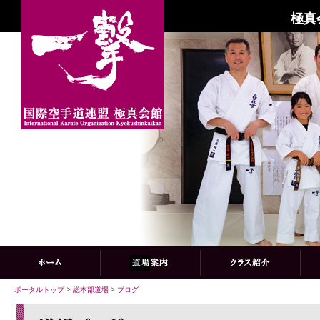
極真
ポータルトップ
>
総本部道場
>
ブログ