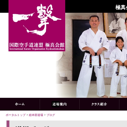
極真
ポータルトップ
>
総本部道場
>
ブログ