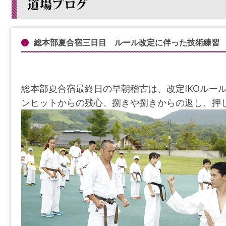
総本部夏合宿三日目 ルール改定に伴った技術練習
総本部夏合宿最終日の早朝稽古は、改定IKOルー
ンヒットからの残心、捌きや捌きからの返し、押