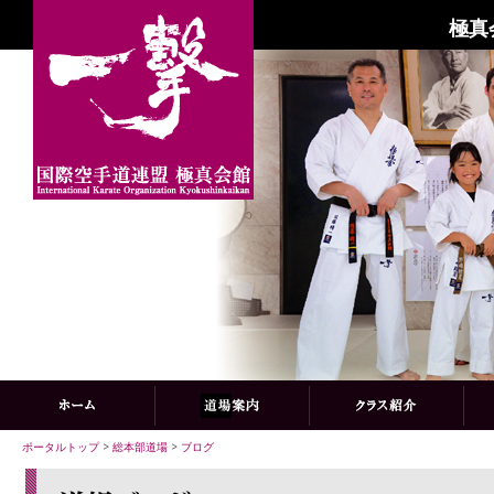
極真
ポータルトップ
>
総本部道場
>
ブログ