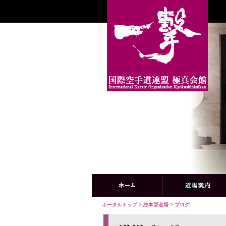
ポータルトップ
>
総本部道場
>
ブログ