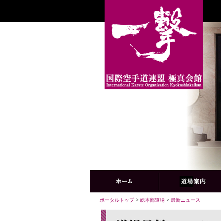
ポータルトップ
>
総本部道場
>
最新ニュース