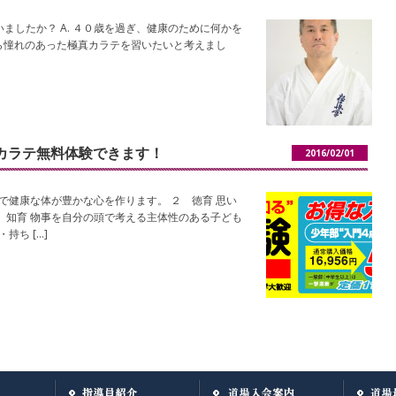
いましたか？ A. ４０歳を過ぎ、健康のために何かを
ら憧れのあった極真カラテを習いたいと考えまし
カラテ無料体験できます！
2016/02/01
で健康な体が豊かな心を作ります。 ２ 徳育 思い
 知育 物事を自分の頭で考える主体性のある子ども
持ち […]