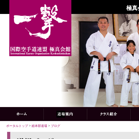
極真
ポータルトップ
>
総本部道場
>
ブログ