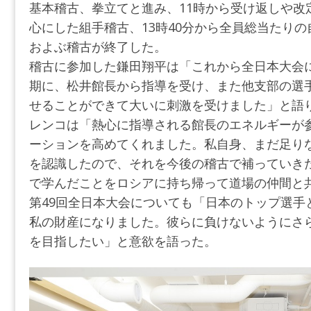
基本稽古、拳立てと進み、11時から受け返しや改
心にした組手稽古、13時40分から全員総当たりの
およぶ稽古が終了した。
稽古に参加した鎌田翔平は「これから全日本大会
期に、松井館長から指導を受け、また他支部の選
せることができて大いに刺激を受けました」と語
レンコは「熱心に指導される館長のエネルギーが
ーションを高めてくれました。私自身、まだ足り
を認識したので、それを今後の稽古で補っていき
で学んだことをロシアに持ち帰って道場の仲間と共
第49回全日本大会についても「日本のトップ選手
私の財産になりました。彼らに負けないようにさ
を目指したい」と意欲を語った。