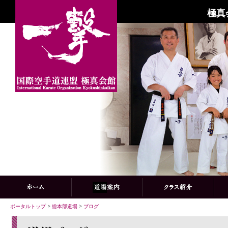
極真
ポータルトップ
>
総本部道場
>
ブログ