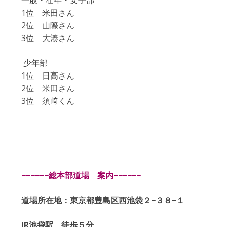
1位 米田さん
2位 山際さん
3位 大湊さん
少年部
1位 日高さん
2位 米田さん
3位 須﨑くん
−−−−−−
総本部道場 案内
−−−−−−
道場所在地：東京都豊島区西池袋２
−
３８
−
１
JR
池袋駅 徒歩５分