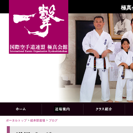
極真
ポータルトップ
>
総本部道場
>
ブログ