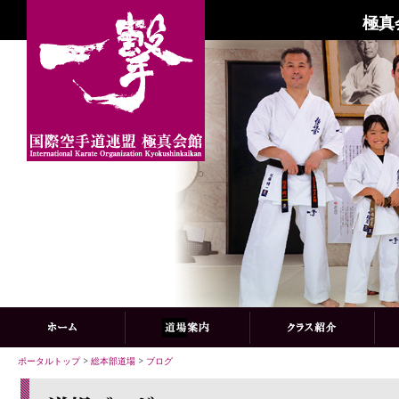
極真
ポータルトップ
>
総本部道場
>
ブログ