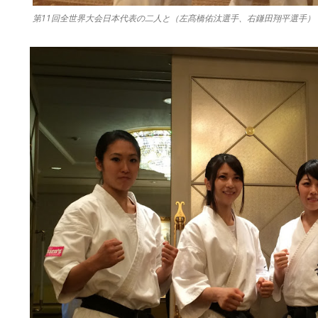
第11回全世界大会日本代表の二人と（左髙橋佑汰選手、右鎌田翔平選手）