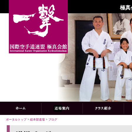
極真
ポータルトップ
>
総本部道場
>
ブログ