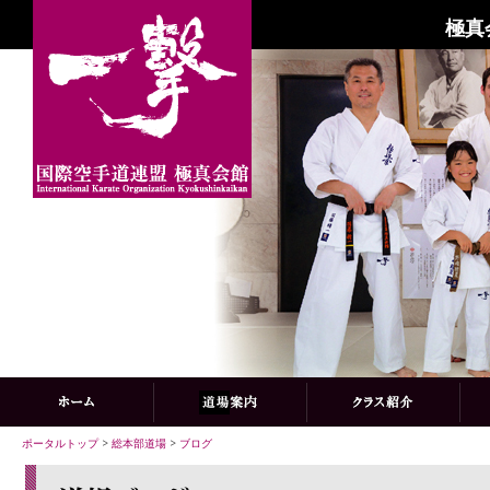
極真
ポータルトップ
>
総本部道場
>
ブログ