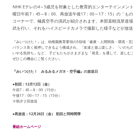
NHK Eテレの4～5歳児を対象とした教育的エンターテインメ
曜日午前7：45～8：00、再放送午後17：00～17：15）の
コーナーで、極真空手の演武が紹介されます。本部直轄浅草道場
武を行い、それをハイスピードカメラで撮影した様子などが放送
『みいつけた！』は、幼稚園教育要領の5領域「健康・人間関係・環境・言
バランス良く後押しできるよう構成され、「友達と遊ぶ楽しさ」「いのち
いやる気持ち」など、 子どもたちがさまざまな「発見」を通して、楽しむ
ぜひこの機会にご覧ください。
『みいつけた！ みるみるメガネ・空手編』の放送日
●初回：12月12日（金）
午前7：45～8：00（15分）
午後17：00～17：15（15分）
※朝夕２回放送
●再放送：12月26日（金） 初回と同時間帯
番組ホームページ