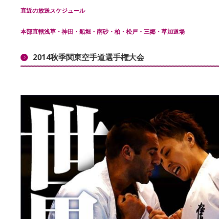
直近の放送スケジュール
本部直轄浅草・神田・船堀・南砂・柏・松戸・三郷・草加道場
2014秋季関東空手道選手権大会