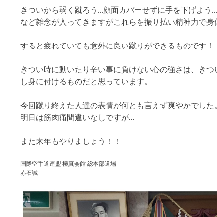
きついから弱く蹴ろう…顔面カバーせずに手を下げよう…
など雑念が入ってきますがこれらを振り払い精神力で身
すると疲れていても意外に良い蹴りができるものです！
きつい時に動いたり辛い事に負けない心の強さは、きつ
し身に付けるものだと思っています。
今回蹴り終えた人達の表情が何とも言えず爽やかでした
明日は筋肉痛間違いなしですが…
また来年もやりましょう！！
国際空手道連盟 極真会館 総本部道場
赤石誠