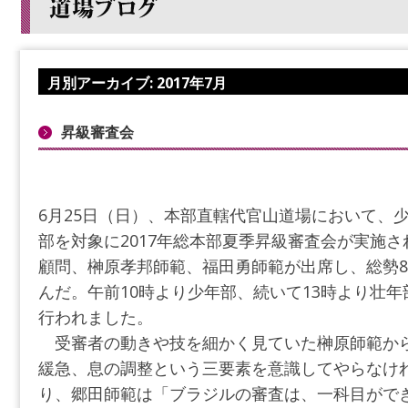
月別アーカイブ:
2017年7月
昇級審査会
6月25日（日）、本部直轄代官山道場において、
部を対象に2017年総本部夏季昇級審査会が実施
顧問、榊原孝邦師範、福田勇師範が出席し、総勢8
んだ。午前10時より少年部、続いて13時より壮
行われました。
受審者の動きや技を細かく見ていた榊原師範か
緩急、息の調整という三要素を意識してやらなけ
り、郷田師範は「ブラジルの審査は、一科目がで