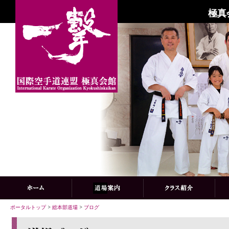
極真
ポータルトップ
>
総本部道場
>
ブログ