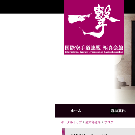
ポータルトップ
>
総本部道場
>
ブログ