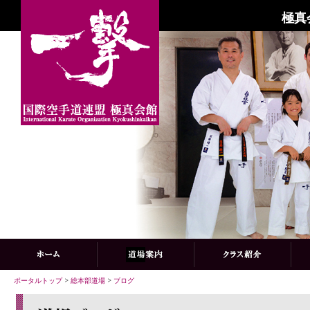
極真
ポータルトップ
>
総本部道場
>
ブログ