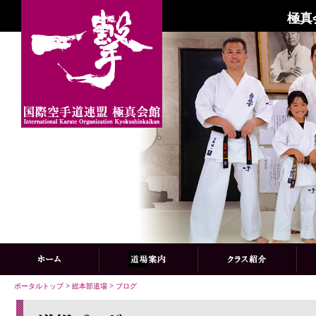
極真
ポータルトップ
>
総本部道場
>
ブログ