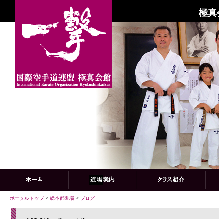
極真
ポータルトップ
>
総本部道場
>
ブログ