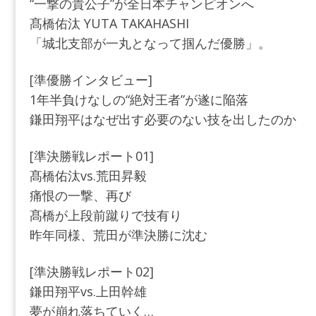
“一撃の貴公子”が全日本チャンピオンへ
髙橋佑汰 YUTA TAKAHASHI
「城北支部が一丸となって掴んだ優勝」。
[準優勝インタビュー]
1年半負けなしの“絶対王者”が遂に陥落
鎌田翔平はなぜ出す必要のない技を出したのか
[準決勝戦レポート01]
髙橋佑汰vs.荒田昇毅
痛恨の一撃、再び
髙橋が上段前蹴りで技有り
昨年同様、荒田が準決勝に沈む
[準決勝戦レポート02]
鎌田翔平vs.上田幹雄
夢が崩れ落ちていく…