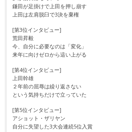
鎌田が足掛けで上田を押し崩す
上田は左肩脱臼で3決を棄権
[第3位インタビュー]
荒田昇毅
今、自分に必要なのは「変化」
来年に向けゼロから這い上がる
[第4位インタビュー]
上田幹雄
２年前の屈辱は繰り返さない
という気持ちだけで立っていた
[第5位インタビュー]
アショット・ザリヤン
自分に失望した3大会連続5位入賞