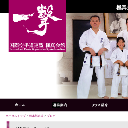
極真
ポータルトップ
>
総本部道場
>
ブログ