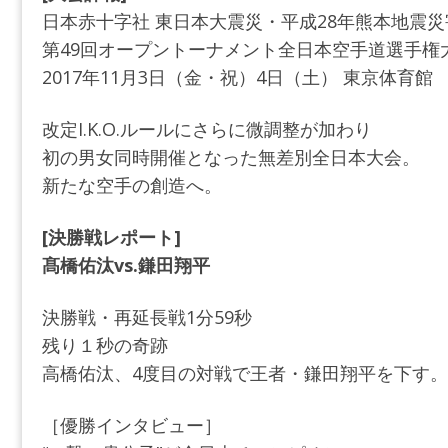
日本赤十字社 東日本大震災・平成28年熊本地震災
第49回オープントーナメント全日本空手道選手権
2017年11月3日（金・祝）4日（土） 東京体育館
改定I.K.O.ルールにさらに微調整が加わり
初の男女同時開催となった無差別全日本大会。
新たな空手の創造へ。
[決勝戦レポート]
髙橋佑汰vs.鎌田翔平
決勝戦・再延長戦1分59秒
残り１秒の奇跡
高橋佑汰、4度目の対戦で王者・鎌田翔平を下す。
［優勝インタビュー］