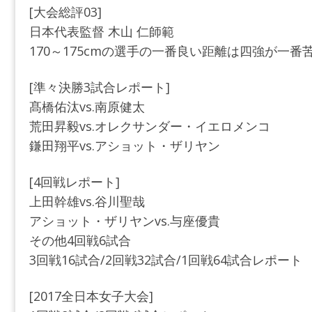
[大会総評03]
日本代表監督 木山 仁師範
170～175cmの選手の一番良い距離は四強が一番
[準々決勝3試合レポート]
髙橋佑汰vs.南原健太
荒田昇毅vs.オレクサンダー・イエロメンコ
鎌田翔平vs.アショット・ザリヤン
[4回戦レポート]
上田幹雄vs.谷川聖哉
アショット・ザリヤンvs.与座優貴
その他4回戦6試合
3回戦16試合/2回戦32試合/1回戦64試合レポート
[2017全日本女子大会]