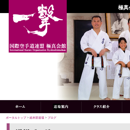
極真
ポータルトップ
>
総本部道場
>
ブログ