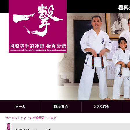
極真
ポータルトップ
>
総本部道場
>
ブログ