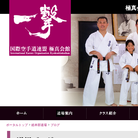
極真
ポータルトップ
>
総本部道場
>
ブログ