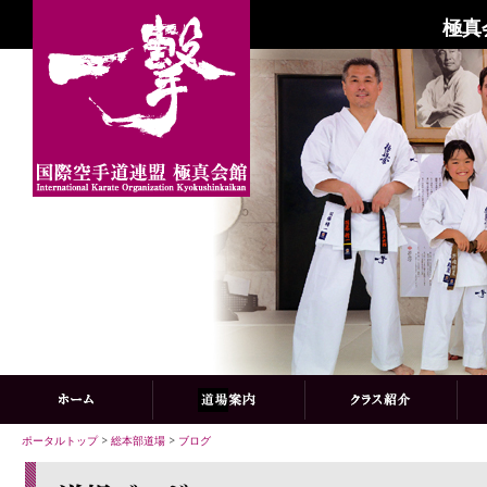
極真
ポータルトップ
>
総本部道場
>
ブログ