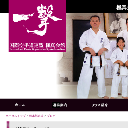
極真
ポータルトップ
>
総本部道場
>
ブログ