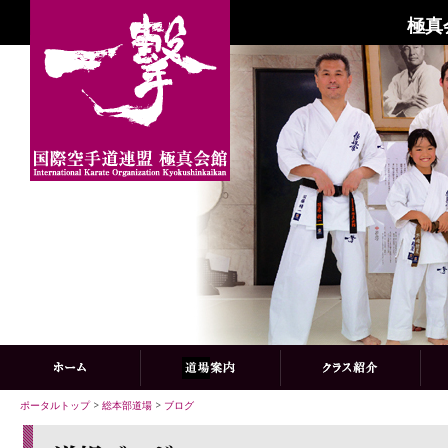
極真
ポータルトップ
>
総本部道場
>
ブログ