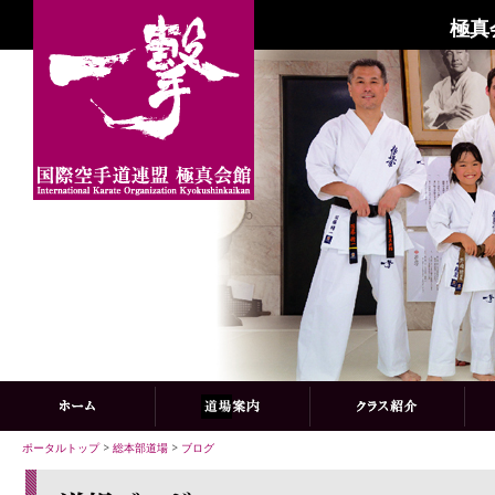
極真
ポータルトップ
>
総本部道場
>
ブログ