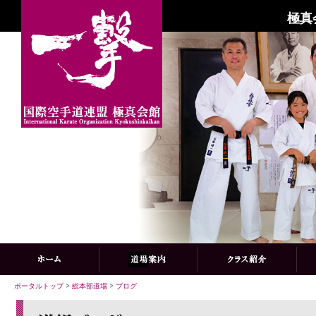
極真
ポータルトップ
>
総本部道場
>
ブログ