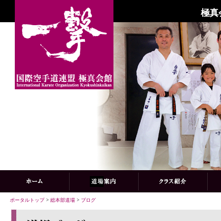
極真
ポータルトップ
>
総本部道場
>
ブログ