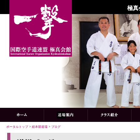
極真
ポータルトップ
>
総本部道場
>
ブログ