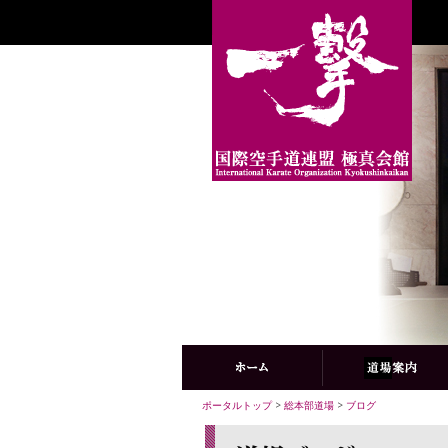
ポータルトップ
>
総本部道場
>
ブログ