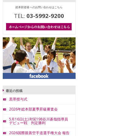
総本部道場 へのお問い合わせはこちら
TEL:
03-5992-9200
最近の投稿
黒帯授与式
2026年総本部夏季昇級審査会
5月16日(土) RISE198谷川蒼哉指導員
デビュー戦 判定勝利
2026国際親善空手道選手権大会 報告