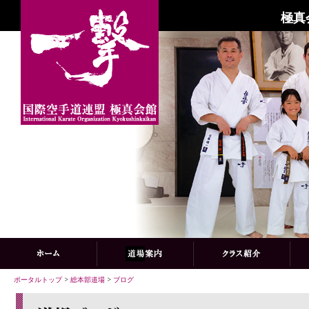
極真
ポータルトップ
>
総本部道場
>
ブログ