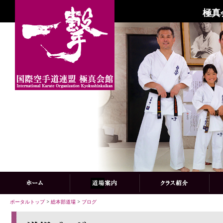
極真
ポータルトップ
>
総本部道場
>
ブログ