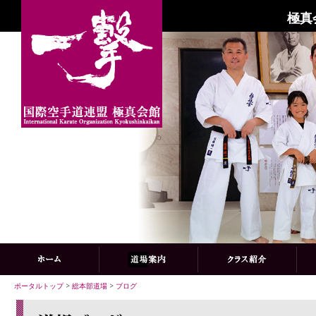
極真
ポータルトップ
>
総本部道場
>
ブログ