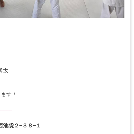
勇太
ります！
−−−
池袋２−３８−１