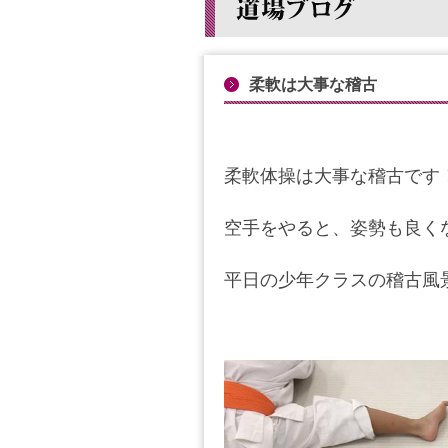
柔軟は大事な稽古
柔軟体操は大事な稽古です
空手をやると、姿勢も良く
平日の少年クラスの稽古風