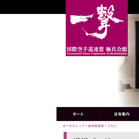
ポータルトップ
>
総本部道場
>
ブログ