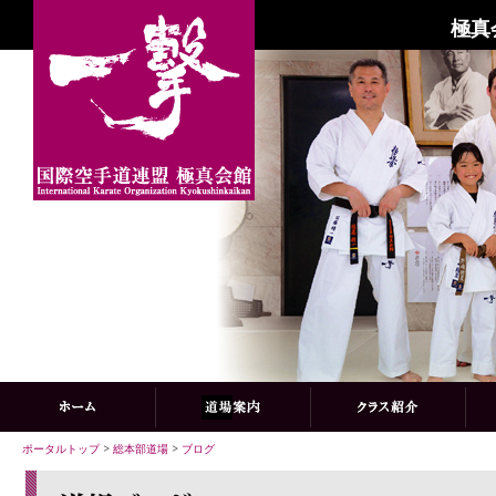
極真
ポータルトップ
>
総本部道場
>
ブログ