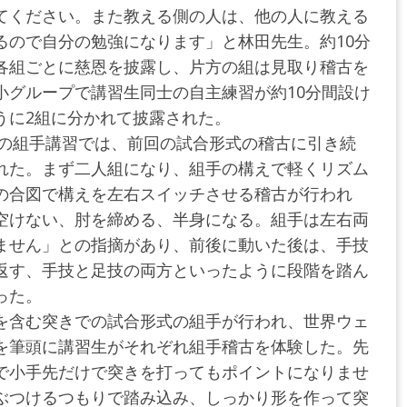
てください。また教える側の人は、他の人に教える
るので自分の勉強になります」と林田先生。約10分
各組ごとに慈恩を披露し、片方の組は見取り稽古を
小グループで講習生同士の自主練習が約10分間設け
うに2組に分かれて披露された。
生の組手講習では、前回の試合形式の稽古に引き続
れた。まず二人組になり、組手の構えで軽くリズム
の合図で構えを左右スイッチさせる稽古が行われ
空けない、肘を締める、半身になる。組手は左右両
ません」との指摘があり、前後に動いた後は、手技
返す、手技と足技の両方といったように段階を踏ん
った。
を含む突きでの試合形式の組手が行われ、世界ウェ
を筆頭に講習生がそれぞれ組手稽古を体験した。先
で小手先だけで突きを打ってもポイントになりませ
ぶつけるつもりで踏み込み、しっかり形を作って突