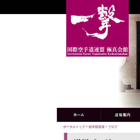
ポータルトップ
>
総本部道場
>
ブログ