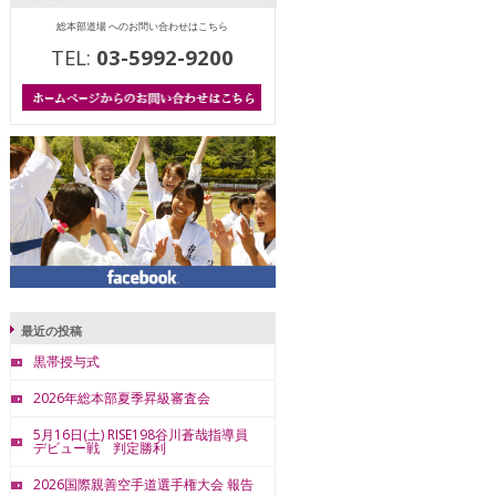
総本部道場 へのお問い合わせはこちら
TEL:
03-5992-9200
最近の投稿
黒帯授与式
2026年総本部夏季昇級審査会
5月16日(土) RISE198谷川蒼哉指導員
デビュー戦 判定勝利
2026国際親善空手道選手権大会 報告