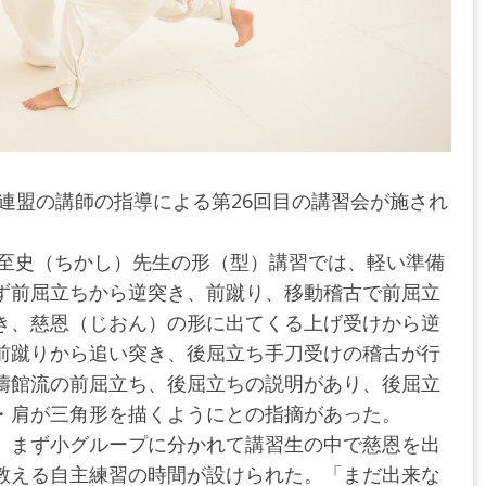
連盟の講師の指導による第26回目の講習会が施され
田至史（ちかし）先生の形（型）講習では、軽い準備
ず前屈立ちから逆突き、前蹴り、移動稽古で前屈立
き、慈恩（じおん）の形に出てくる上げ受けから逆
前蹴りから追い突き、後屈立ち手刀受けの稽古が行
濤館流の前屈立ち、後屈立ちの説明があり、後屈立
・肩が三角形を描くようにとの指摘があった。
、まず小グループに分かれて講習生の中で慈恩を出
教える自主練習の時間が設けられた。「まだ出来な