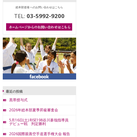
総本部道場 へのお問い合わせはこちら
TEL:
03-5992-9200
最近の投稿
黒帯授与式
2026年総本部夏季昇級審査会
5月16日(土) RISE198谷川蒼哉指導員
デビュー戦 判定勝利
2026国際親善空手道選手権大会 報告