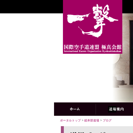
ポータルトップ
>
総本部道場
>
ブログ