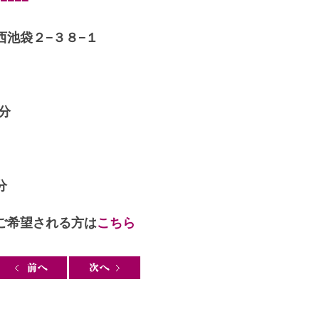
−−−
池袋２−３８−１
分
分
ご希望される方は
こちら