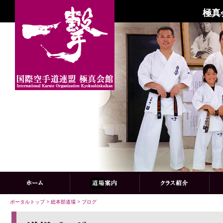
極真
ポータルトップ
>
総本部道場
>
ブログ