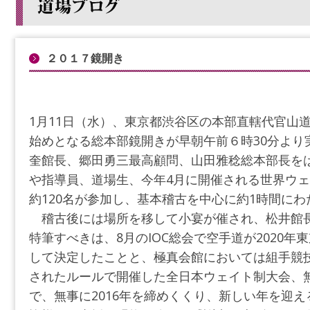
２０１７鏡開き
1月11日（水）、東京都渋谷区の本部直轄代官山道
始めとなる総本部鏡開きが早朝午前６時30分より
奎館長、郷田勇三最高顧問、山田雅稔総本部長を
や指導員、道場生、今年4月に開催される世界ウ
約120名が参加し、基本稽古を中心に約1時間に
稽古後には場所を移して小宴が催され、松井館
特筆すべきは、8月のIOC総会で空手道が2020
して決定したことと、極真会館においては組手競
されたルールで開催した全日本ウェイト制大会、
で、無事に2016年を締めくくり、新しい年を迎