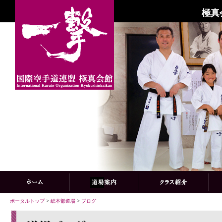
極真
ポータルトップ
>
総本部道場
>
ブログ