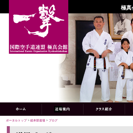
極真
ポータルトップ
>
総本部道場
>
ブログ