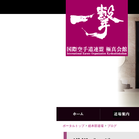
ポータルトップ
>
総本部道場
>
ブログ