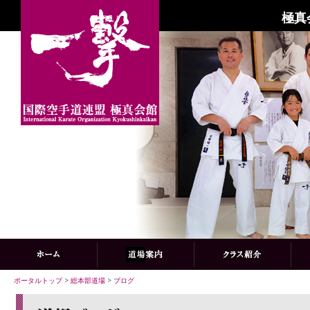
極真
ポータルトップ
>
総本部道場
>
ブログ