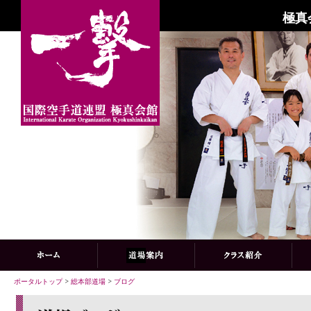
極真
ポータルトップ
>
総本部道場
>
ブログ